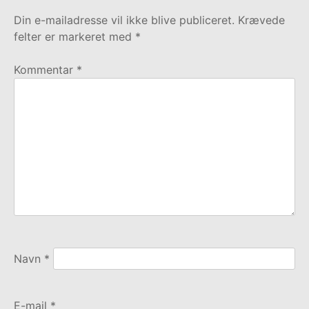
Din e-mailadresse vil ikke blive publiceret.
Krævede
felter er markeret med
*
Kommentar
*
Navn
*
E-mail
*