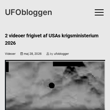
Skip
to
UFObloggen
content
2 videoer frigivet af USAs krigsministerium
2026
Videoer
maj 28, 2026
by
ufoblogger