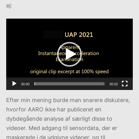
ej:
Videoafspiller
00:00
05:02
Efter min mening burde man snarere diskutere,
hvorfor AARO ikke har publiceret en
dybdegående analyse af særligt disse to
videoer. Med adgang til sensordata, der er
maskerede i de udgivne videoer, og til