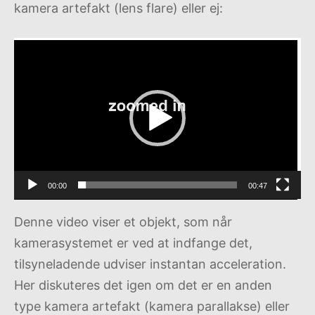
kamera artefakt (lens flare) eller ej:
Videoafspiller
00:00
00:47
Denne video viser et objekt, som når
kamerasystemet er ved at indfange det,
tilsyneladende udviser instantan acceleration.
Her diskuteres det igen om det er en anden
type kamera artefakt (kamera parallakse) eller