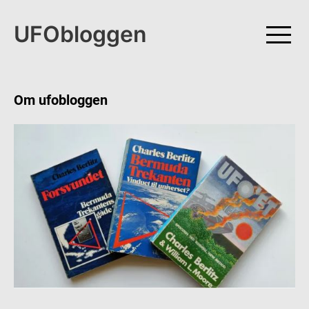
Skip
to
UFObloggen
content
Om ufobloggen