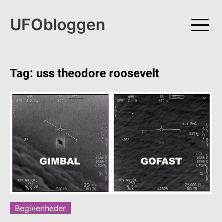
Skip
to
UFObloggen
content
Tag:
uss theodore roosevelt
Begivenheder