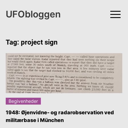
Skip
to
UFObloggen
content
Tag:
project sign
Begivenheder
1948: Øjenvidne- og radarobservation ved
militærbase i München