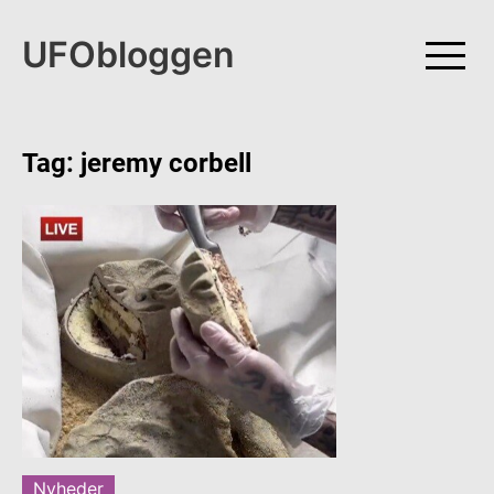
Skip
to
UFObloggen
content
Tag:
jeremy corbell
Nyheder