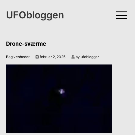
Skip
to
UFObloggen
content
Drone-sværme
Begivenheder
februar 2, 2025
by
ufoblogger