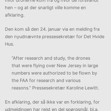
hvor dronerne kom fra og hvor de forsvandt
hen – og at der snarligt ville komme en
afklaring.
Den kom så den 24. januar via en melding fra
den nyudnævnte pressesekretær for Det Hvide
Hus.
”After research and study, the drones
that were flying over New Jersey in large
numbers were authorized to be flown by
the FAA for research and various
reasons.” Pressesekretær Karoline Lewitt.
En afklaring, der så ikke var en forklaring, for
udmeldingen har rejst en del spørgsmål, bl.a.