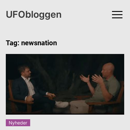
Skip
to
UFObloggen
content
Tag:
newsnation
Nyheder